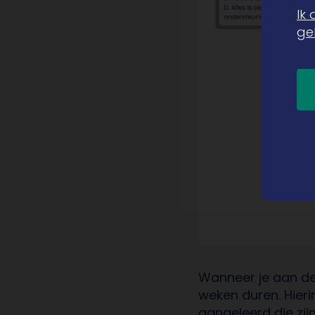
Ik
ge
Wanneer je aan de
weken duren. Hieri
aangeleerd die zij