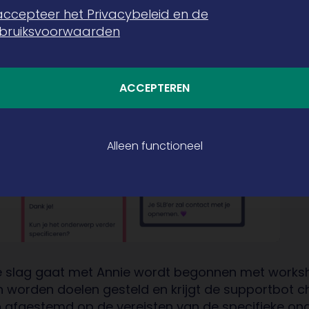
 accepteer het Privacybeleid en de
bruiksvoorwaarden
ACCEPTEREN
Alleen functioneel
 slag gaat met Annie wordt begonnen met worksh
n worden doelen gesteld en krijgt de supportbot c
n afgestemd op de vereisten van de specifieke onde