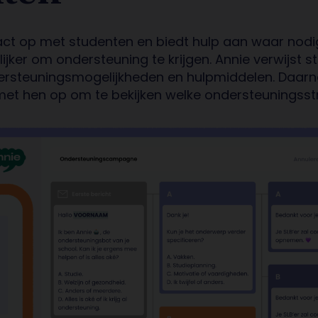
ct op met studenten en biedt
hulp aan
waar
nodi
ijker
om ondersteuning
te krijgen
.
Annie
verwijst s
rsteuningsmogelijkheden en hulpmiddelen.
Daarn
met hen op
om
te bekijken
welke
ondersteuningsst