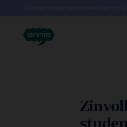
Het aantal vroegtijdige schoolverlaters op MB
Zinvol
stude