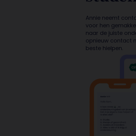
An
nie
neemt conta
voor hen
gemakkel
naar
de
juiste
onde
opnieuw contact 
beste
hielpen
.