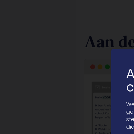
Aan de
A
c
We
ge
st
di