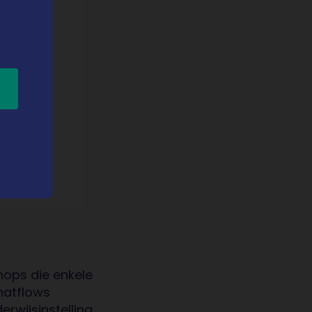
ops die enkele
hatflows
rwijsinstelling.