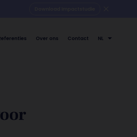
Download Impactstudie
Referenties
Over ons
Contact
NL
voor