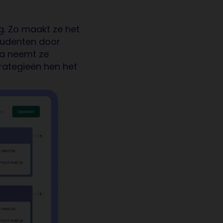
g.
Zo maakt ze
het
tudenten door
a neemt ze
rategieën
hen
het