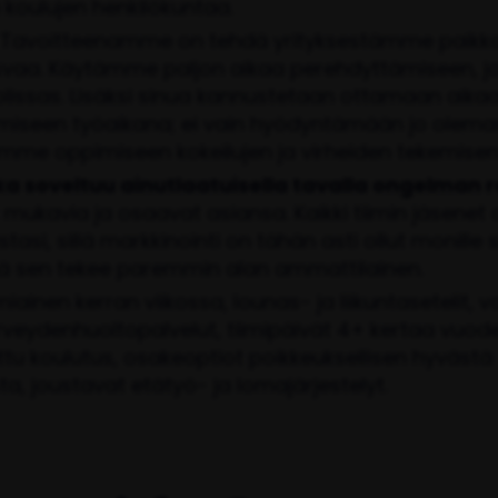
a koulujen henkilökuntaa.
: Tavoitteenamme on tehdä yrityksestämme paikka,
asvaa. Käytämme paljon aikaa perehdyttämiseen, jo
lissas. Lisäksi sinua kannustetaan ottamaan aika
miseen työaikana; ei vain hyödyntämään jo olema
komme oppimiseen kokeilujen ja virheiden tekemisen
joka soveltuu ainutlaatuisella tavalla ongelman
 mukavia ja osaavat asiansa. Kaikki tiimin jäsenet
asi, sillä markkinointi on tähän asti ollut monille s
ä sen tekee paremmin alan ammattilainen.
ainen kerran viikossa, lounas- ja liikuntasetelit, 
veydenhuoltopalvelut, tiimipäivät 4+ kertaa vuod
tu koulutus, osakeoptiot poikkeuksellisen hyvästä
a, joustavat etätyö- ja lomajärjestelyt.