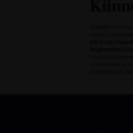
Kiinn
LinkedIn-sivumme
https://www.li
CV:si tai Linke
englanniksi) se
miska.noponen@
mahdolliset kys
Haastattelut al