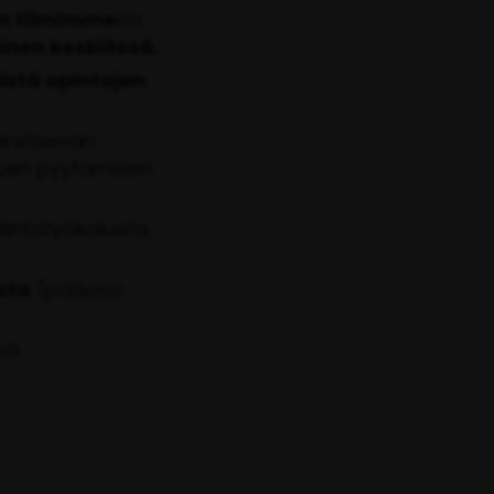
n tiimimme
on
inen keskiössä.
äistä opintojen
arvitsevan
tuen pyytämisen
lintatyökalusta,
asta
(pääosa
sä.