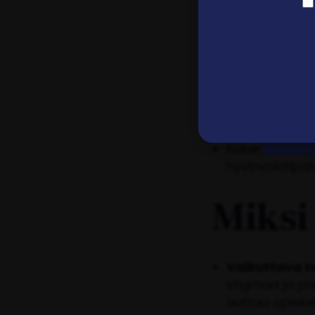
verkkosivuston
Kokemusta yht
hetkellä sekä o
Kokemusta tap
verkkotapahtu
kasvotusten 
alan tapahtum
Kokemusta työs
hyvinvointipal
Miksi
Vaikuttava t
stigmaa ja pa
auttaa opiskel