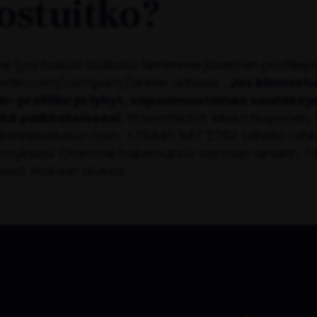
ostuitko?
 (jos haluat stalkata tiimimme jäsenten profiileja 
nkedin.com/company/annie-advisor .
Jos kiinnostu
dIn-profiilisi ja lyhyt, vapaamuotoinen saatekirj
kä palkkatoiveesi.
Yhteystiedot: Miska Noponen, t
annieadvisor.com, +35840 847 2763. Lähetä rohk
ymyksesi. Otamme hakemuksia vastaan ainakin 7.8
kavat elokuun alussa.