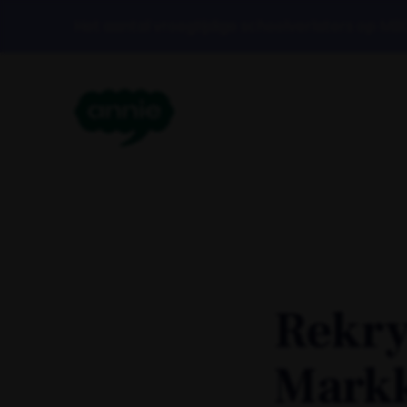
Het aantal vroegtijdige schoolverlaters op MB
Rekr
Markk