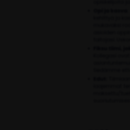
opiskelijoita j
Opi ja kasva
kehittyä ja k
mukavaksi roo
asioiden oppi
taitojasi. Us
Fiksu tiimi, 
Kollegasi ovat
asiantuntemust
tiedämme ett
Edut:
Tiimiaami
laajemmat ter
maksettu/tuet
suoriutumisest