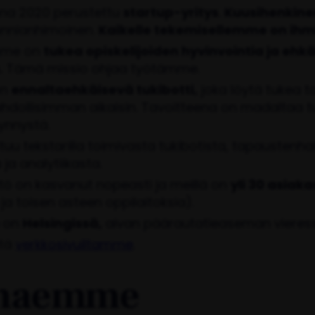
a 2020 perustettu
startup-yritys
.
Kuusihenkine
unnianhimoinen.
Kaikelle tekemisellemme on ihm
mme on
tukea opiskelijoiden hyvinvointia ja ehk
.
Tämä missio ohjaa työtämme.
on
ennaltaehkäisevä tukibotti,
joka löytä tukea t
ahdollisimman aikaisin. Tavoitteena on madaltaa 
ynnystä.
tuu tekstarilla toimivasta tukibotista, tapaustenhal
 ja analytiikasta.
ttö on kasvanut nopeasti ja meillä on
yli 30 asiak
ja toisen asteen oppilaitoksia).
 on
Helsingissä,
aivan päärautatieaseman vieres
stä
verkkosivuiltamme
.
 haemme