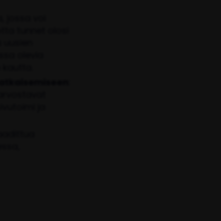
 jossa voi
tta tunnet olosi
a uusien
ssa olevia
 kautta.
 ratkaisemiseen
:
 arvostavat
ivutoimi ja
vaadittua
essa,