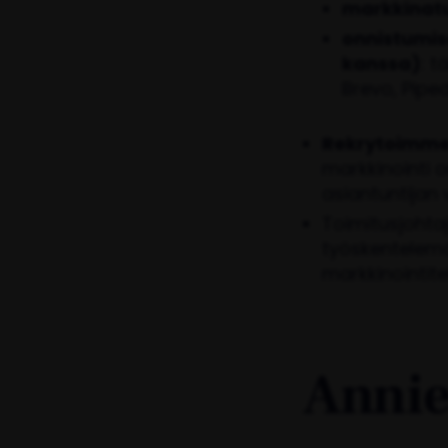
markkinat
onnistumis
kanssa)
: 
Brevo, Piped
Rekrytoimme 
markkinointi 
asiantuntijan
Toimitusjohtaj
työskentelemä
markkinointite
Annie