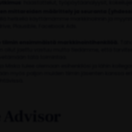
utkimus
: haastattelut, työpöytäanalyysit, kokeiluj
en mittareiden määrittely ja seuranta (yhdess
tällä hetkellä käyttämämme markkinoinnin ja myynn
rive, Plausible, Facebook Ads.
tiimin ensimmäistä markkinointihenkilöä.
Täh
on ollut jaettu vastuu mutta tiedämme, että tarvi
 vetämään tätä toimintaa.
a Miska tulee olemaan esihenkilösi ja lähin kollegas
än myös paljon muiden tiimin jäsenten kanssa eri
htävissä.
 Advisor