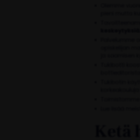
Olemme vuonn
pieni mutta k
Tavoitteena
keskeytyksiä
Palvelumme 
opiskelijan m
ja saamisen k
Tukibotti koos
bottieditorista
Tukibotin käy
korkeakouluja 
Toimistomme
Lue lisää mei
Ketä