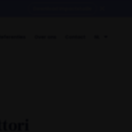
Download Impactstudie
Referenties
Over ons
Contact
NL
tori