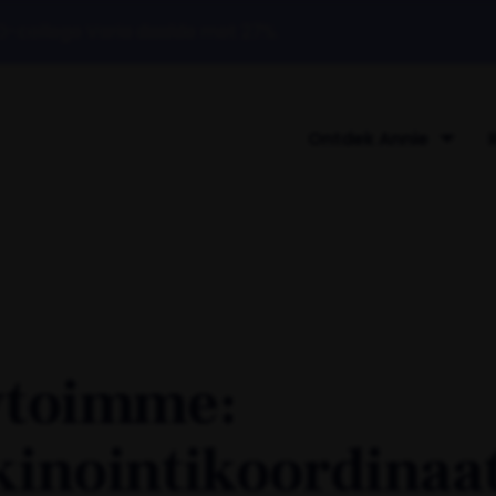
O-college Varia daalde met 27%.
Ontdek Annie
ytoimme:
inointikoordinaat