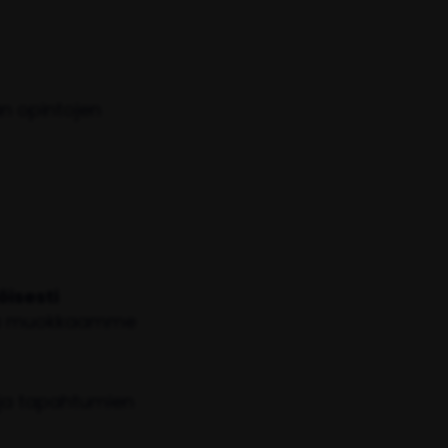
n opintojen
öisesti
ä ja muokkaamme
 ja tapahtumien