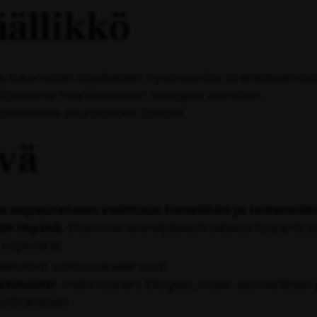
äällikkö
e tukemaan oppilaiden hyvinvointia ja ehkäisemää
 Etsimme markkinoinnin osaajaa viemään
ointimme seuraavalle tasolle.
vä
ke sopeutetaan valittuun henkilöön ja todennäk
jan myötä.
Etsimme ensisijaisesti oikeaa tyyppi
sopivaksi.
keimmät vastuualueet ovat
kkinointi
: webinaarien, blogien, case-esimerkkien
tuottaminen.