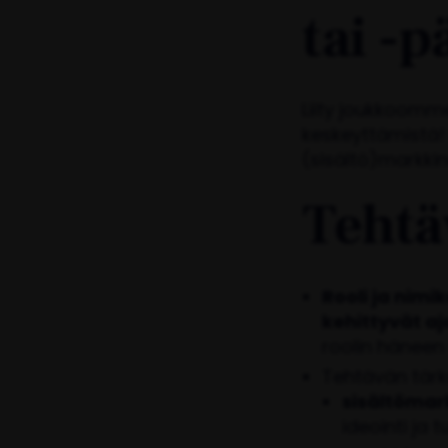
tai -p
Liity joukkoomm
keskeyttämistä!
(sisältö)markkin
Tehtä
Rooli ja nimi
kehittyvät a
roolin häneen 
Tehtävän tär
sisältömar
ideointi ja 