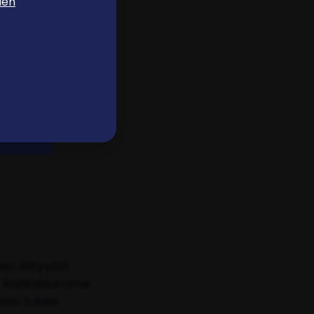
den
ilitoimme tällä
ttuja yhteisöjä.
vät tai
ja yhden
tumme moniin
n liittyvää
a. Ratkaisumme
yösi tukee