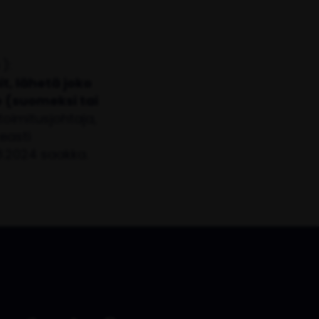
):
it, lähetä joko
e (suomeksi tai
oimitusjohtaja,
easti
.2024 saakka.