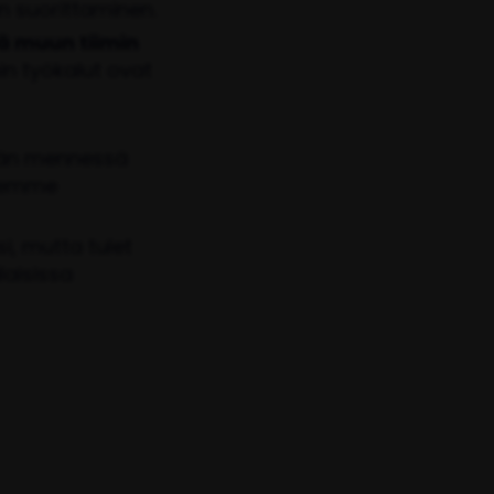
en suorittaminen.
ä muun tiimin
in työkalut ovat
än mennessä
tsemme
i, mutta tulet
laisissa