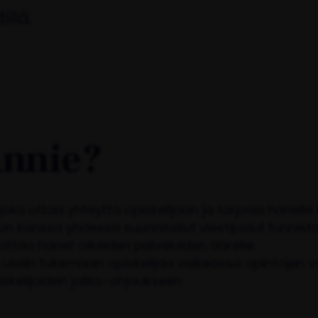
illä.
Annie?
 joka ottaa yhteyttä opiskelijaan ja tarjoaa hänelle
lun kanssa yhdessä suunnitellut viestipolut tunnist
attaa hänet oikeiden palveluiden äärelle.
usein tukemaan opiskelijaa vaikeassa opintojen v
skelijoiden jatko-ohjaukseen.