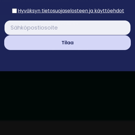
tarpeisiin on vastattu sekä
Hyväksyn tietosuojaselosteen ja käyttöehdot
Mittaa kehity
HYVÄKSY
Annie tarjoaa tietoa siitä
Tilaa
kokivat saamansa tuen ja
Vain toiminnalliset
dashboardista tai vietynä