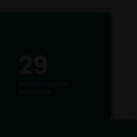
29
erilaista havaittua
tukitarvetta