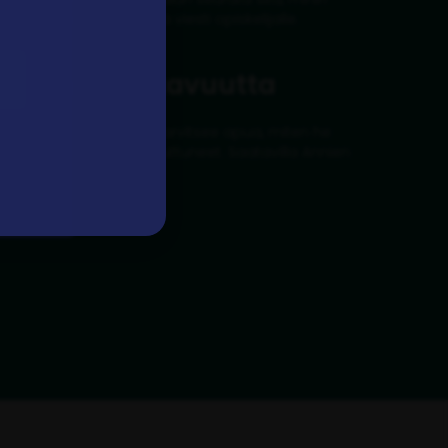
 helpon tavan lähettää viesti opiskelijalle.
stä ja vaikuttavuutta
, kuinka moni opiskelija tarvitsee apua, miten he
 miten nämä ovat muuttuneet. Saatavilla Annien
 dashboardille.