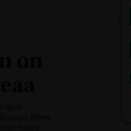
n on
keaa
% apua
ytää apua. Annie
yksen tukea