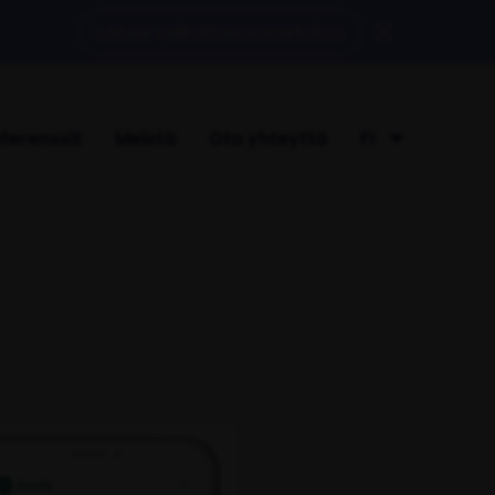
Lataa vaikuttavuusselvitys
ferenssit
Meistä
Ota yhteyttä
FI