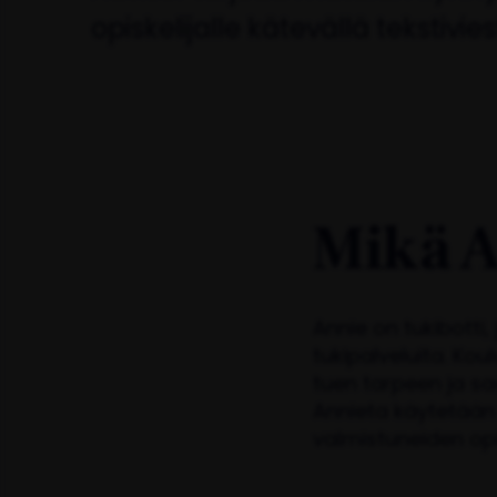
opiskelijalle kätevällä tekstiviest
Mikä 
Annie on tukibotti,
tukipalveluita. Kou
tuen tarpeen ja sa
Annieta käytetään 
valmistuneiden opi