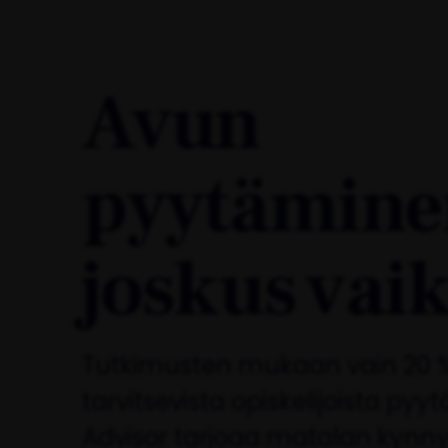
Avun
pyytämine
joskus vai
Tutkimusten mukaan vain 20 
tarvitsevista opiskelijoista py
Advisor tarjoaa matalan kynn