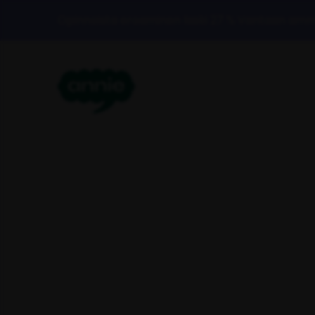
Opinnoista eroaminen laski 27 % Vantaan amm