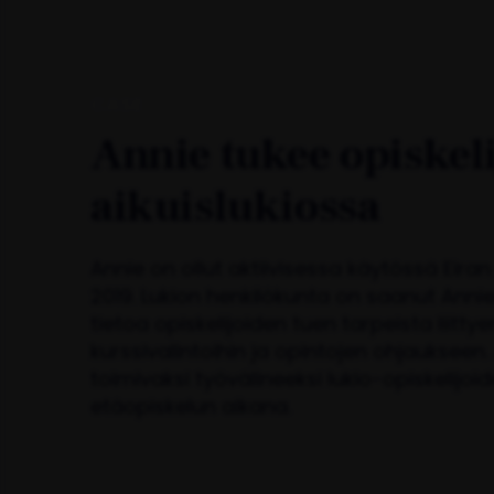
CASE
Annie tukee opiskeli
aikuislukiossa
Annie on ollut aktiivisessa käytössä Eiran
2019. Lukion henkilökunta on saanut Annie
tietoa opiskelijoiden tuen tarpeista liitty
kurssivalintoihin ja opintojen ohjaukseen.
toimivaksi työvälineeksi lukio-opiskelij
etäopiskelun aikana.