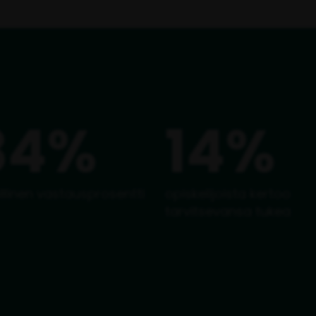
84%
14%
illinen vastausprosentti
opiskelijoista kertoo
tarvitsevansa tukea