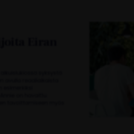
joita Eiran
 aikuislukiossa syksystä
n avulla reaaliaikaista
en esimerkiksi
 Annie on havaittu
oiden tavoittamiseen myös