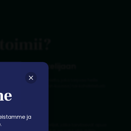
 toimii?
hteyttä opiskelijaan
stin tai chat-viestin Annielta, joka tarjoaa heille
ä jaksoittain (esim. kerran kuussa) tai kohdistetusti
me
ituksen jälkeen).
arpeita
,
eistamme ja
.
enkilöt näkevät ne opiskelijat, jotka tarvitsevat apua
oaa yksinkertaisen työkalun seurata sitä, mihin