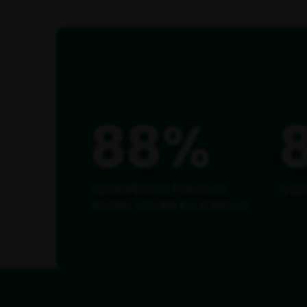
88%
opiskelijoista haluavat
tyyp
Annien omalle koulullensa