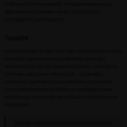
välittävällä kohtaamisella. Ennaltaehkäisevä tuki
digitaalisten työkalujen avulla on yksi SDO:n
strategisista painotuksista.
Tavoite
Valmistuminen on yksi opintojen tärkeimmistä mutta
toisaalta haastavimmista vaiheista: opintojen
viimeistelyssä voi olla haasteita ja jatko-opinnot tai
työnhaku saattavat mietityttää. Opiskelijan
tukeminen opintojen loppuvaiheessa on tärkeää,
jotta valmistuminen ei viivästy ja opiskelija kokee
elämässään eteenpäin siirtymisen mahdollisimman
mukavaksi.
“Kynnys vastata botille totuudenmukaisesti