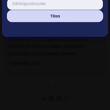
HYVÄKSY
Tilaa
Vaikka ajattelisi, että yksi robottiviesti ei
Vain toiminnalliset
merkkaa mitään niin minulle se toi
välittämisen tunnetta! Koulu ja
henkilökunta on aidosti kiinnostunut
olostani ja haluaa tukea opiskelua
parhaalla mahdollisella tavalla.
Opiskelija, SDO