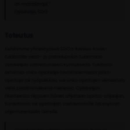
on matalampi.”
Opiskelija, SDO
Toteutus
Kehitimme yhteistyössä SDO:n kanssa Annie-
tukibotille viesti- ja palvelupolun tukemaan
opiskelijaa valmistumisen kynnyksellä. Tukibotti
selvittää onko opiskelija tavoittelemassa jatko-
opintoja tai työpaikkaa, vai onko opintojen viimeistely
vielä päällimmäisenä mielessä. Opiskelijan
tilanteesta riippuen hänet ohjataan opinto-ohjaajan,
kuraattorin tai opettajan vastaanotolle tai sopivan
ohjemateriaalin äärelle.