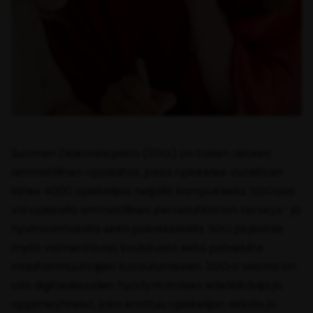
Suomen Diakoniaopisto (SDO) on toisen asteen
ammatillinen oppilaitos, jossa opiskelee vuosittain
lähes 4000 opiskelijaa neljällä kampuksella. SDO:ssa
voi opiskella ammatillisen perustutkinnon terveys- ja
hyvinvointialoilla sekä palvelualoilla. SDO järjestää
myös valmentavaa koulutusta sekä palveluita
maahanmuuttajien kotoutumiseen. SDO:n visiona on
olla digitaalisuuden hyödyntämisen edelläkävijä ja
oppimisyhteisö, joka erottuu opiskelijan aidolla ja