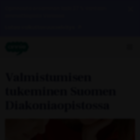
Opinnoista eroaminen laski 27 % Vantaan
ammattiopisto Variassa
Lataa vaikuttavuusselvitys
Valmistumisen
tukeminen Suomen
Diakoniaopistossa