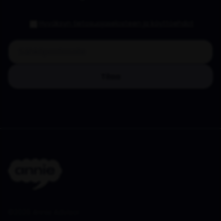
Hyväksyn tietosuojaselosteen ja käyttöehdot
Tilaa
©
2026
Annie Advisor