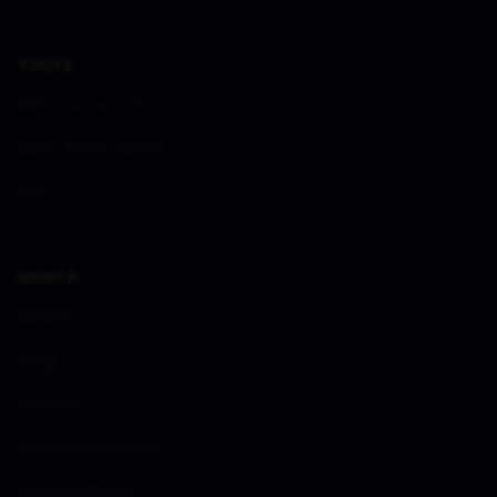
TUOTE
Miten Annie auttaa?
Miten Annie toimii?
UKK
MEISTÄ
Meistä
Blogi
Medialle
Tietosuojalauseke
Evästevalinnat