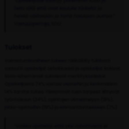
“Opiskelijoille välittyy paremmin kuva ja
tieto siitä että ovat koululle tärkeitä ja
heistä välitetään ja heitä halutaan auttaa.”
Vastuuopettaja, SDO
Tulokset
Valmistumisvaiheen tukeen räätälöity tukibotti
saavutti opiskelijat tehokkaasti ja opiskelijat kokivat
botin lähettämät tukiviestit merkityksellisiksi.
Opiskelijoista 74% vastasi viesteihin ja keskimäärin
14% tarvitsi tukea. Yleisimmät tuen tarpeet liittyivät
työnhakuun (34%), opintojen viimeistelyyn (31%),
jatko-opintoihin (19%) ja elämäntilanteeseen (7%).
“Vaikka ajattelisi, että yksi robottiviesti ei