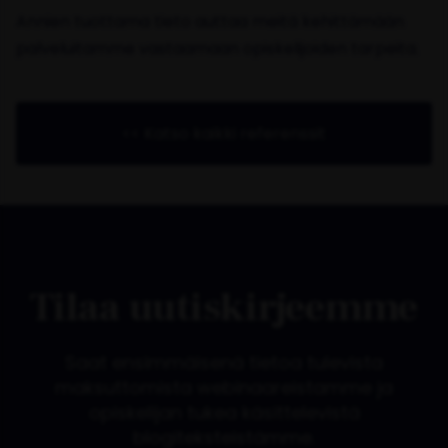
Annien tuottama tieto auttaa meitä kehittämään
palveluitamme vastaamaan opiskelijoiden tarpeita.
<< Katso kaikki referenssit
Tilaa uutiskirjeemme
Saat ensimmäisenä tietoa tulevista
maksuttomista webinaareistamme ja
opiskelijan tukea käsittelevistä
blogiteksteistämme.