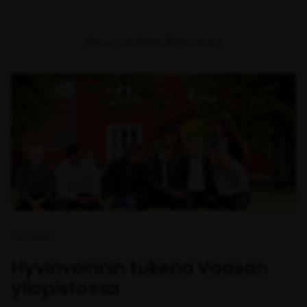
Sinua saattaisi kiinnostaa
23.9.2022
Hyvinvoinnin tukena Vaasan
yliopistossa